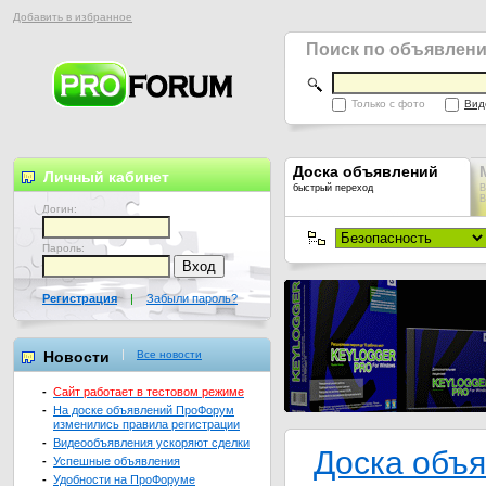
Добавить в избранное
Поиск по объявлен
Только с фото
Вид
Доска объявлений
Личный кабинет
быстрый переход
В
В
Логин:
Пароль:
Регистрация
|
Забыли пароль?
Новости
Все новости
-
Сайт работает в тестовом режиме
-
На доске объявлений ПроФорум
изменились правила регистрации
-
Видеообъявления ускоряют сделки
Доска объ
-
Успешные объявления
-
Удобности на ПроФоруме