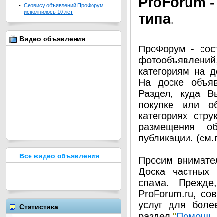
Pro
Forum -
-
Сервису объявлений ПроФорум
исполнилось 10 лет
типа
.
Видео объявления
ПроФорум - сос
фотообъявлени
категориям на д
На доске объя
Раздел, куда В
покупке или о
категориях стру
размещения о
публикации. (см
Все видео объявления
Просим внимател
Доска частных 
спама. Прежде
ProForum.ru, со
услуг для боле
Статистика
раздел
"
Помощь 