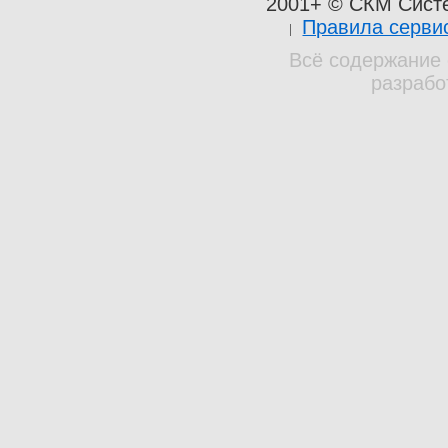
2001+ © СКМ Сист
Правила серви
Всё содержание 
разрабо