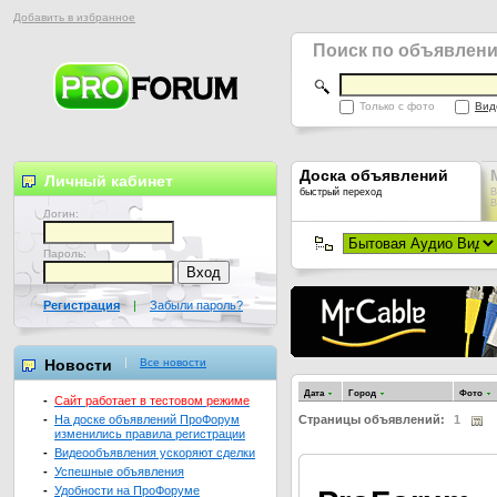
Добавить в избранное
Поиск по объявлен
Только с фото
Вид
Доска объявлений
Личный кабинет
быстрый переход
В
В
Логин:
Пароль:
Регистрация
|
Забыли пароль?
Новости
Все новости
Дата
Город
Фото
-
Сайт работает в тестовом режиме
-
На доске объявлений ПроФорум
Страницы объявлений:
1
изменились правила регистрации
-
Видеообъявления ускоряют сделки
-
Успешные объявления
-
Удобности на ПроФоруме