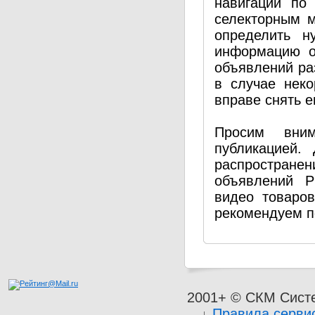
навигации по
селекторным 
определить н
информацию о
объявлений ра
в случае нек
вправе снять е
Просим вним
публикацией.
распространен
объявлений P
видео товаро
рекомендуем п
2001+ © СКМ Сист
Правила серви