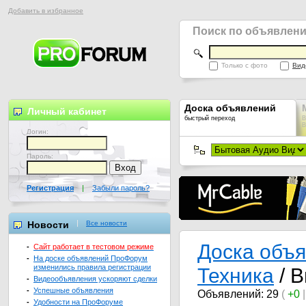
Добавить в избранное
Поиск по объявлен
Только с фото
Вид
Доска объявлений
Личный кабинет
быстрый переход
В
В
Логин:
Пароль:
Регистрация
|
Забыли пароль?
Новости
Все новости
Доска объ
-
Сайт работает в тестовом режиме
-
На доске объявлений ПроФорум
изменились правила регистрации
Техника
/ 
-
Видеообъявления ускоряют сделки
-
Успешные объявления
Объявлений: 29
(
+0
-
Удобности на ПроФоруме