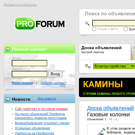
Добавить в избранное
Поиск по объявлен
Только с фото
Вид
Доска объявлений
Личный кабинет
быстрый переход
В
В
Логин:
Пароль:
Регистрация
|
Забыли пароль?
Новости
Все новости
Доска объявлений
-
Сайт работает в тестовом режиме
Газовые колонки
-
На доске объявлений ПроФорум
изменились правила регистрации
Объявлений: 1
(
+0
|
-1
)
-
Видеообъявления ускоряют сделки
-
Успешные объявления
В этом разделе м
бойлеров, водон
-
Удобности на ПроФоруме