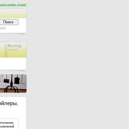
аем сервис лучше!
оиск
Выход
из меню
ойлеры,
топления,
бъявлений