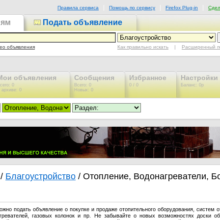
Правила сервиса
Помощь по сервису
Firefox Plug-in
Сдел
иям
Подать объявление
Как правильно искать
|
Расширенный п
ео объявления
Мои объявления
Сообщения
Избранное
Настройки
сего: 0
Всего: 0
0 / 0
Баланс: 0р
 архиве: 0
Новых: 0
/
Благоустройство
/ Отопление, Водонагреватели, Б
ожно подать объявление о покупке и продаже отопительного оборудования, систем о
агревателей, газовых колонок и пр. Не забывайте о новых возможностях доски о