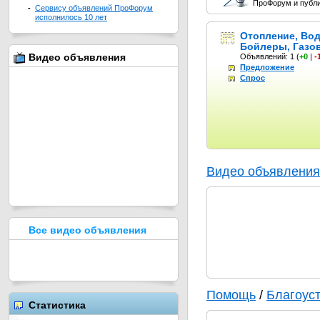
ПроФорум и публи
-
Сервису объявлений ПроФорум
исполнилось 10 лет
Отопление, Вод
Бойлеры, Газо
Видео объявления
Объявлений: 1
(
+0
|
-
Предложение
Спрос
Видео объявления
Все видео объявления
Помощь
/
Благоус
Статистика