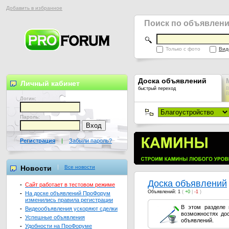
Добавить в избранное
Поиск по объявлен
Только с фото
Вид
Доска объявлений
Личный кабинет
быстрый переход
В
В
Логин:
Пароль:
Регистрация
|
Забыли пароль?
Новости
Все новости
Доска объявлений
-
Сайт работает в тестовом режиме
Объявлений: 1
(
+0
|
-1
)
-
На доске объявлений ПроФорум
изменились правила регистрации
В этом разделе 
-
Видеообъявления ускоряют сделки
возможностях до
-
Успешные объявления
объявлений.
-
Удобности на ПроФоруме