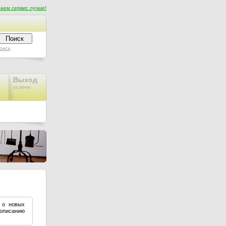
аем сервис лучше!
оиск
Выход
из меню
 о новых
 описанию