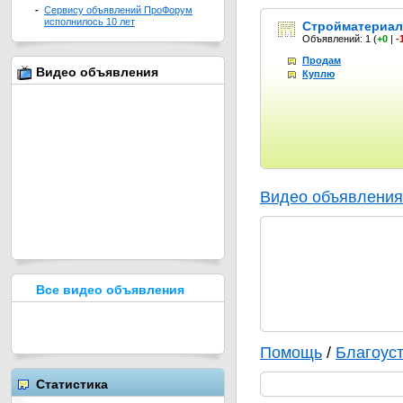
-
Сервису объявлений ПроФорум
исполнилось 10 лет
Стройматериа
Объявлений: 1
(
+0
|
-
Продам
Видео объявления
Куплю
Видео объявления
Все видео объявления
Помощь
/
Благоус
Статистика