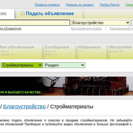
Правила сервиса
Помощь по сервису
Firefox Plug-in
Сдел
иям
Подать объявление
Как правильно искать
|
Расширенный п
ео объявления
Мои объявления
Сообщения
Избранное
Настройки
сего: 0
Всего: 0
0 / 0
Баланс: 0р
 архиве: 0
Новых: 0
/
Благоустройство
/ Стройматериалы
можно подать объявление о покупке и продаже стройматериалов. Не забывайте
ски объявлений ПроФорум и публикуйте видео объявления и больше фотографий к