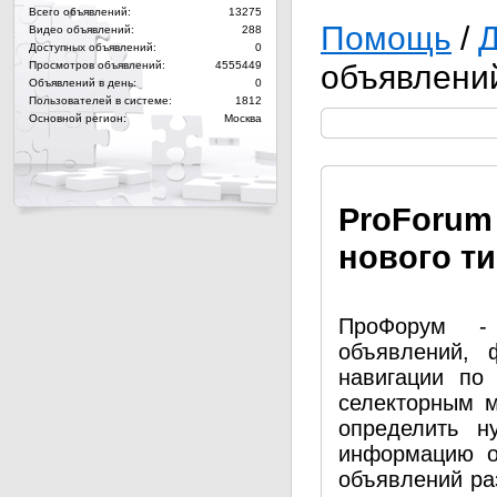
Всего объявлений:
13275
Помощь
/
Видео объявлений:
288
Доступных объявлений:
0
Просмотров объявлений:
4555449
объявлени
Объявлений в день:
0
Пользователей в системе:
1812
Основной регион:
Москва
Pro
Forum
нового т
ПроФорум - 
объявлений, 
навигации по
селекторным 
определить н
информацию о
объявлений ра