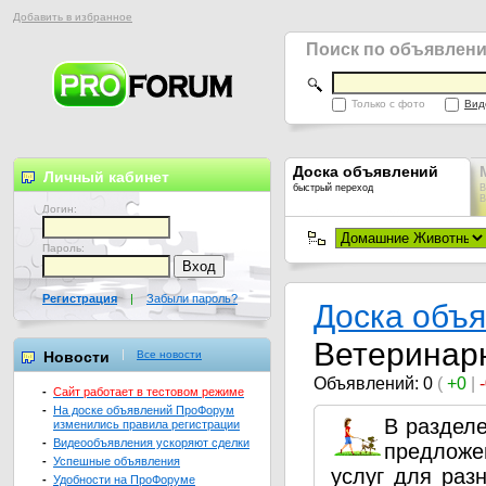
Добавить в избранное
Поиск по объявлен
Только с фото
Вид
Доска объявлений
Личный кабинет
быстрый переход
В
В
Логин:
Пароль:
Регистрация
|
Забыли пароль?
Доска объ
Ветеринар
Новости
Все новости
Объявлений: 0
(
+0
|
-
Сайт работает в тестовом режиме
-
На доске объявлений ПроФорум
В раздел
изменились правила регистрации
-
Видеообъявления ускоряют сделки
предложе
-
Успешные объявления
услуг для раз
-
Удобности на ПроФоруме