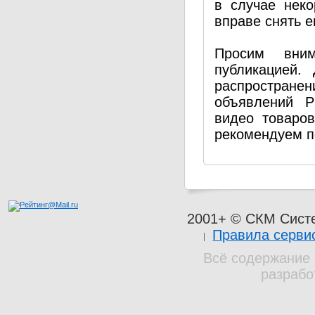
в случае нек
вправе снять е
Просим вним
публикацией.
распространен
объявлений P
видео товаро
рекомендуем п
2001+ © СКМ Сист
Правила серви
Всё содержание 
разрабо