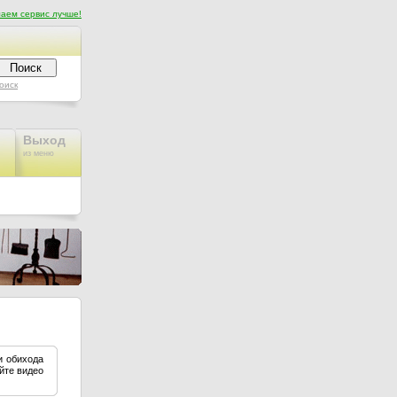
аем сервис лучше!
оиск
Выход
из меню
и обихода
йте видео