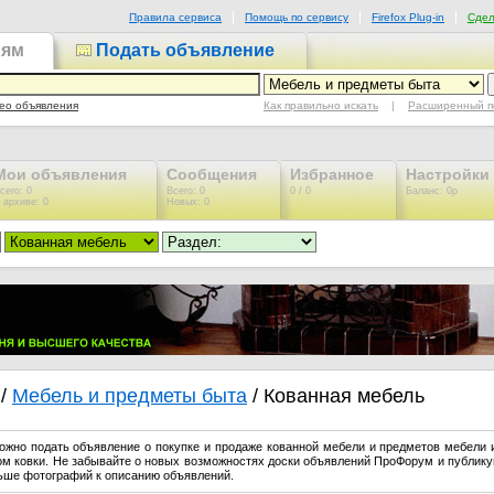
Правила сервиса
Помощь по сервису
Firefox Plug-in
Сдел
иям
Подать объявление
Как правильно искать
|
Расширенный п
ео объявления
Мои объявления
Сообщения
Избранное
Настройки
сего: 0
Всего: 0
0 / 0
Баланс: 0р
 архиве: 0
Новых: 0
/
Мебель и предметы быта
/ Кованная мебель
ожно подать объявление о покупке и продаже кованной мебели и предметов мебели 
м ковки. Не забывайте о новых возможностях доски объявлений ПроФорум и публику
ьше фотографий к описанию объявлений.