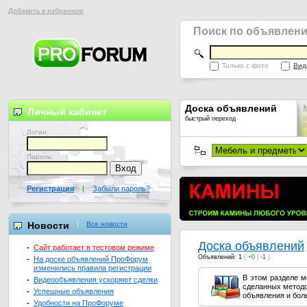
Добавить в избранное
Поиск по объявлен
Только с фото
Вид
Доска объявлений
Личный кабинет
быстрый переход
В
В
Логин:
Пароль:
Регистрация
|
Забыли пароль?
Новости
Все новости
Доска объявлений
-
Сайт работает в тестовом режиме
Объявлений: 1
(
+0
|
-1
)
-
На доске объявлений ПроФорум
изменились правила регистрации
В этом разделе м
-
Видеообъявления ускоряют сделки
сделанных методо
-
Успешные объявления
объявления и бол
-
Удобности на ПроФоруме