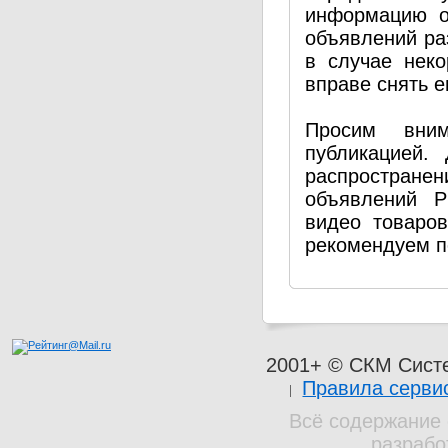
информацию о
объявлений ра
в случае нек
вправе снять е
Просим вним
публикацией.
распространен
объявлений P
видео товаро
рекомендуем п
2001+ © СКМ Сист
Правила серви
Всё содержание 
разрабо