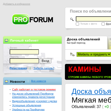
Добавить в избранное
Поиск по объявлен
Только с фото
Вид
Доска объявлений
Личный кабинет
быстрый переход
В
В
Логин:
Пароль:
Регистрация
|
Забыли пароль?
Новости
Все новости
Доска объ
-
Сайт работает в тестовом режиме
-
На доске объявлений ПроФорум
изменились правила регистрации
Мягкая ме
-
Видеообъявления ускоряют сделки
-
Успешные объявления
Объявлений: 37
(
+0
-
Удобности на ПроФоруме