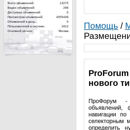
Всего объявлений:
13275
Видео объявлений:
288
Доступных объявлений:
0
Просмотров объявлений:
4555449
Объявлений в день:
0
Помощь
/
М
Пользователей в системе:
1812
Основной регион:
Москва
Размещени
Pro
Forum
нового т
ПроФорум - 
объявлений, 
навигации по
селекторным 
определить н