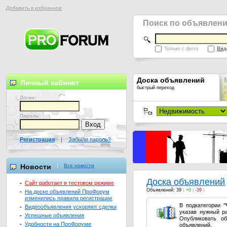
Добавить в избранное
Поиск по объявлен
Только с фото
Вид
Доска объявлений
Личный кабинет
быстрый переход
В
В
Логин:
Пароль:
Регистрация
|
Забыли пароль?
Новости
Все новости
Доска объявлений
-
Сайт работает в тестовом режиме
Объявлений: 39
(
+0
|
-39
)
-
На доске объявлений ПроФорум
изменились правила регистрации
В подкатегории "
-
Видеообъявления ускоряют сделки
указав нужный ра
-
Успешные объявления
Опубликовать о
-
Удобности на ПроФоруме
объявлений.