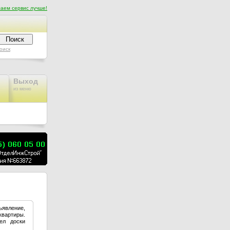
аем сервис лучше!
оиск
Выход
из меню
ъявление,
квартиры.
ел доски