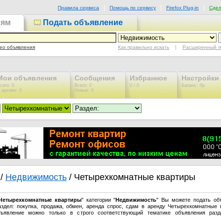
Правила сервиса
Помощь по сервису
Firefox Plug-in
Сдел
иям
Подать объявление
Как правильно искать
|
Расширенный п
ео объявления
Мои объявления
Сообщения
Избранное
Настройки
сего: 0
Всего: 0
0 / 0
Баланс: 0р
 архиве: 0
Новых: 0
/
Недвижимость
/ Четырехкомнатные квартиры
Четырехкомнатные квартиры
" категории "
Недвижимость
" Вы можете подать об
здел: покупка, продажа, обмен, аренда спрос, сдам в аренду Четырехкомнатные 
бъявление можно только в строго соответствующий тематике объявления разд