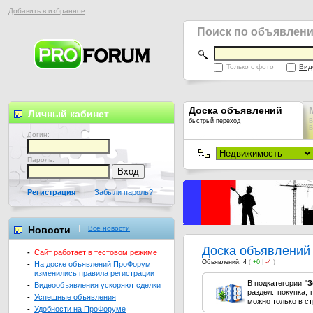
Добавить в избранное
Поиск по объявлен
Только с фото
Вид
Доска объявлений
Личный кабинет
быстрый переход
В
В
Логин:
Пароль:
Регистрация
|
Забыли пароль?
Новости
Все новости
Доска объявлений
-
Сайт работает в тестовом режиме
Объявлений: 4
(
+0
|
-4
)
-
На доске объявлений ПроФорум
изменились правила регистрации
В подкатегории "
З
-
Видеообъявления ускоряют сделки
раздел: покупка,
-
Успешные объявления
можно только в с
-
Удобности на ПроФоруме