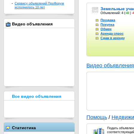
-
Сервису объявлений ПроФорум
исполнилось 10 лет
Земельные уча
Объявлений: 4
(
+0
|
-
Продажа
Видео объявления
Покупка
Обмен
Аренда спрос
Сдам в аренду
Видео объявления
Все видео объявления
Помощь
/
Недвижи
Статистика
Подать объявлени
соответствующий 