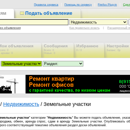
Правила сервиса
Помощь по сервису
Firefox Plug-in
Сдел
иям
Подать объявление
Как правильно искать
|
Расширенный п
ео объявления
Мои объявления
Сообщения
Избранное
Настройки
сего: 0
Всего: 0
0 / 0
Баланс: 0р
 архиве: 0
Новых: 0
/
Недвижимость
/ Земельные участки
емельные участки
" категории "
Недвижимость
" Вы можете подать объявление, указ
 продажа, обмен, аренда спрос, сдам в аренду Земельные участки. Опубликовать о
трого соответствующий тематике объявления раздел доски объявлений.