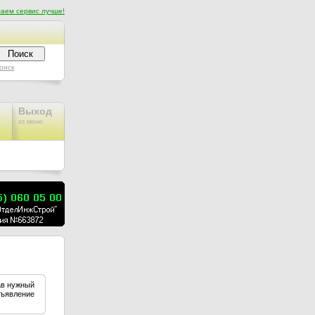
аем сервис лучше!
оиск
Выход
из меню
ав нужный
бъявление