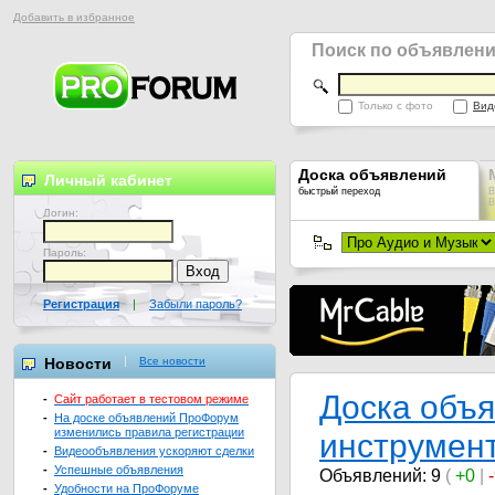
Добавить в избранное
Поиск по объявлен
Только с фото
Вид
Доска объявлений
Личный кабинет
быстрый переход
В
В
Логин:
Пароль:
Регистрация
|
Забыли пароль?
Новости
Все новости
Доска объ
-
Сайт работает в тестовом режиме
-
На доске объявлений ПроФорум
изменились правила регистрации
инструмен
-
Видеообъявления ускоряют сделки
-
Успешные объявления
Объявлений: 9
(
+0
|
-
Удобности на ПроФоруме