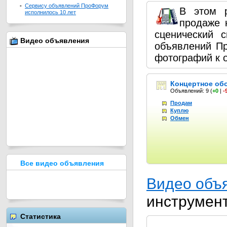
-
Сервису объявлений ПроФорум
В этом 
исполнилось 10 лет
продаже 
сценический 
Видео объявления
объявлений П
фотографий к 
Концертное об
Объявлений: 9
(
+0
|
-
Продам
Куплю
Обмен
Все видео объявления
Видео объ
инструмен
Статистика