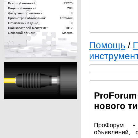
Всего объявлений:
13275
Видео объявлений:
288
Доступных объявлений:
0
Просмотров объявлений:
4555449
Объявлений в день:
0
Пользователей в системе:
1812
Основной регион:
Москва
Помощь
/
П
инструмен
Pro
Forum
нового т
ПроФорум - 
объявлений, 