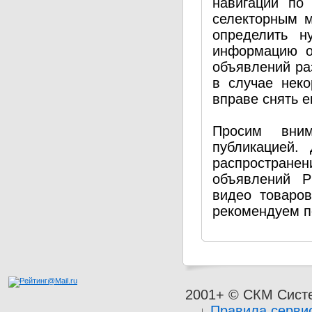
навигации по
селекторным 
определить н
информацию о
объявлений ра
в случае нек
вправе снять е
Просим вним
публикацией.
распространен
объявлений P
видео товаро
рекомендуем п
2001+ © СКМ Сист
Правила серви