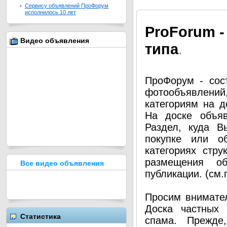
-
Сервису объявлений ПроФорум
исполнилось 10 лет
Pro
Forum -
Видео объявления
типа
.
ПроФорум - сос
фотообъявлени
категориям на д
На доске объя
Раздел, куда В
покупке или о
категориях стру
размещения о
Все видео объявления
публикации. (см
Просим внимател
Доска частных 
Статистика
спама. Прежде