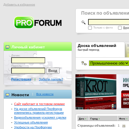
Добавить в избранное
Поиск по объявлен
Только с фото
Вид
Доска объявлений
Личный кабинет
быстрый переход
В
В
Логин:
Пароль:
Регистрация
|
Забыли пароль?
Новости
Все новости
-
Сайт работает в тестовом режиме
-
На доске объявлений ПроФорум
изменились правила регистрации
-
Видеообъявления ускоряют сделки
Дата
Город
Фото
-
Успешные объявления
Страницы объявлений:
1
-
Удобности на ПроФоруме