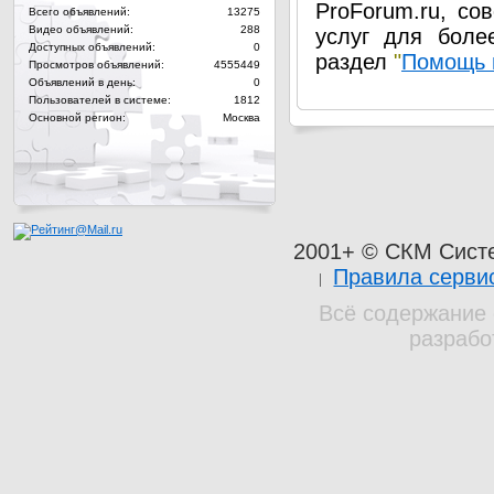
ProForum.ru, со
Всего объявлений:
13275
Видео объявлений:
288
услуг для боле
Доступных объявлений:
0
раздел
"
Помощь 
Просмотров объявлений:
4555449
Объявлений в день:
0
Пользователей в системе:
1812
Основной регион:
Москва
2001+ © СКМ Сист
Правила серви
Всё содержание 
разрабо