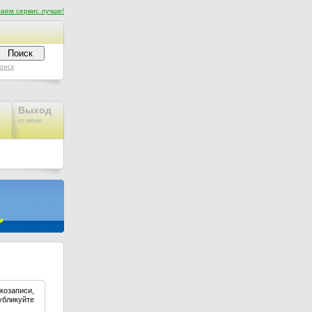
аем сервис лучше!
оиск
Выход
из меню
озаписи,
убликуйте