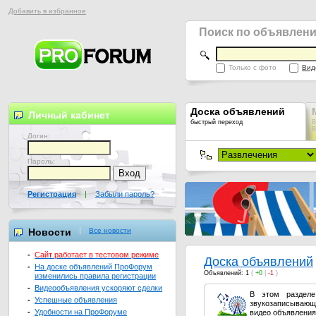
Добавить в избранное
Поиск по объявлен
Только с фото
Вид
Доска объявлений
Личный кабинет
быстрый переход
В
В
Логин:
Пароль:
Регистрация
|
Забыли пароль?
Новости
Все новости
-
Сайт работает в тестовом режиме
Доска объявлений
-
На доске объявлений ПроФорум
Объявлений: 1
(
+0
|
-1
)
изменились правила регистрации
-
Видеообъявления ускоряют сделки
В этом разделе
-
Успешные объявления
звукозаписывающ
-
Удобности на ПроФоруме
видео объявления