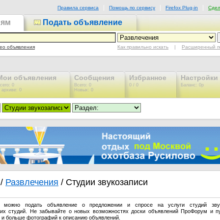
Правила сервиса
Помощь по сервису
Firefox Plug-in
Сдел
иям
Подать объявление
Как правильно искать
|
Расширенный п
ео объявления
Мои объявления
Сообщения
Избранное
Настройки
сего: 0
Всего: 0
0 / 0
Баланс: 0р
 архиве: 0
Новых: 0
/
Развлечения
/ Студии звукозаписи
 можно подать объявление о предложении и спросе на услуги студий звук
их студий. Не забывайте о новых возможностях доски объявлений ПроФорум и п
 и больше фотографий к описанию объявлений.