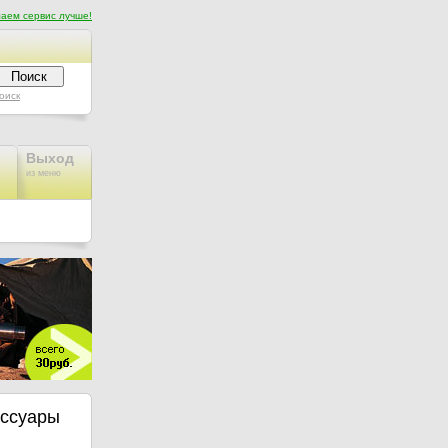
аем сервис лучше!
оиск
Выход
из меню
ессуары