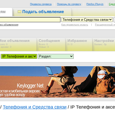
Правила сервиса
Помощь по сервису
Firefox Plug-in
Сдел
иям
Подать объявление
Как правильно искать
|
Расширенный п
ео объявления
Мои объявления
Сообщения
Избранное
Настройки
сего: 0
Всего: 0
0 / 0
Баланс: 0р
 архиве: 0
Новых: 0
/
Телефония и Средства связи
/ IP Телефония и акс