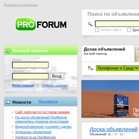
Добавить в избранное
Поиск по объявлен
Только с фото
Вид
Доска объявлений
Личный кабинет
быстрый переход
В
В
Логин:
Пароль:
Регистрация
|
Забыли пароль?
Новости
Все новости
-
Сайт работает в тестовом режиме
-
На доске объявлений ПроФорум
изменились правила регистрации
-
Видеообъявления ускоряют сделки
Доска объявлений
-
Успешные объявления
Объявлений: 11
(
+0
|
-11
)
-
Удобности на ПроФоруме