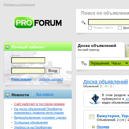
Добавить в избранное
Поиск по объявлен
Только с фото
Вид
Доска объявлений
Личный кабинет
быстрый переход
В
В
Логин:
Пароль:
Регистрация
|
Забыли пароль?
Доска объявлений
Объявлений: 2
(
+0
|
-2
)
Новости
Все новости
В этом разделе 
публикуются в
эт
видео объявления
-
Сайт работает в тестовом режиме
-
На доске объявлений ПроФорум
изменились правила регистрации
Бижутерия, Ук
-
Видеообъявления ускоряют сделки
Объявлений: 2
(
+0
|
-
-
Успешные объявления
Продам
-
Удобности на ПроФоруме