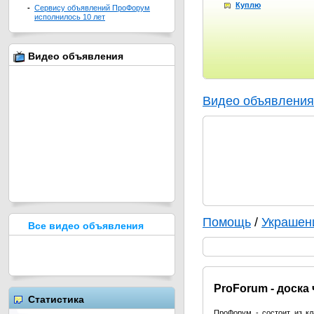
Куплю
-
Сервису объявлений ПроФорум
исполнилось 10 лет
Видео объявления
Видео объявления
Помощь
/
Украшен
Все видео объявления
Pro
Forum - доска
Статистика
ПроФорум - состоит из к