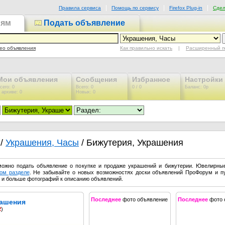
Правила сервиса
Помощь по сервису
Firefox Plug-in
Сдел
иям
Подать объявление
Как правильно искать
|
Расширенный п
ео объявления
Мои объявления
Сообщения
Избранное
Настройки
сего: 0
Всего: 0
0 / 0
Баланс: 0р
 архиве: 0
Новых: 0
/
Украшения, Часы
/ Бижутерия, Украшения
можно подать объявление о покупке и продаже украшений и бижутерии. Ювелирны
ом разделе
. Не забывайте о новых возможностях доски объявлений ПроФорум и п
 и больше фотографий к описанию объявлений.
Последнее
фото объявление
Последнее
фото 
рашения
2
)