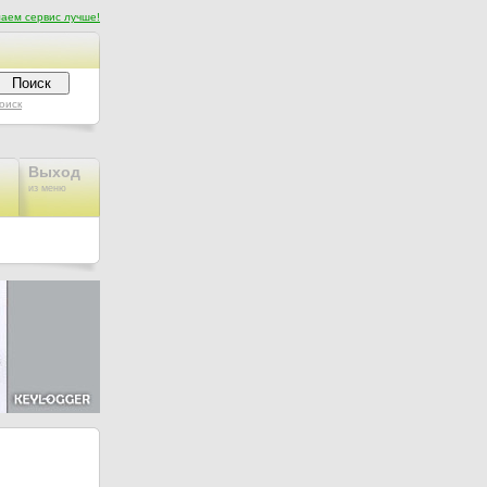
аем сервис лучше!
оиск
Выход
из меню