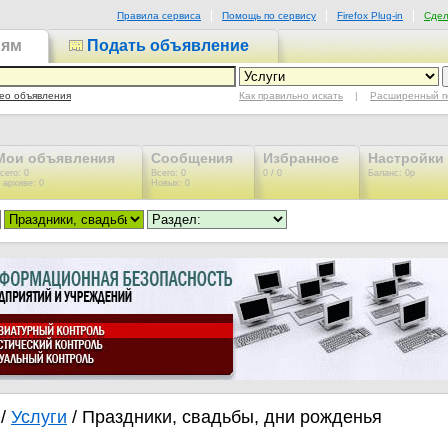
Правила сервиса
Помощь по сервису
Firefox Plug-in
Сдел
иям
Подать объявление
Как правильно искать
|
Расширенный п
ео объявления
Мои объявления
Сообщения
Избранное
Настройки
сего: 0
Всего: 0
0 / 0
Баланс: 0р
 архиве: 0
Новых: 0
/
Услуги
/ Праздники, свадьбы, дни рожденья