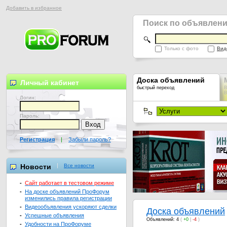
Добавить в избранное
Поиск по объявлен
Только с фото
Вид
Доска объявлений
Личный кабинет
быстрый переход
В
В
Логин:
Пароль:
Регистрация
|
Забыли пароль?
Новости
Все новости
-
Сайт работает в тестовом режиме
-
На доске объявлений ПроФорум
изменились правила регистрации
-
Видеообъявления ускоряют сделки
Доска объявлений
-
Успешные объявления
Объявлений: 4
(
+0
|
-4
)
-
Удобности на ПроФоруме