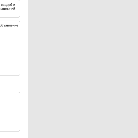
 свадеб и
бъявлений
объявление