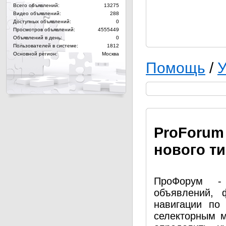
Всего объявлений:
13275
Видео объявлений:
288
Доступных объявлений:
0
Просмотров объявлений:
4555449
Объявлений в день:
0
Пользователей в системе:
1812
Основной регион:
Москва
Помощь
/
У
Pro
Forum
нового т
ПроФорум - 
объявлений, 
навигации по
селекторным 