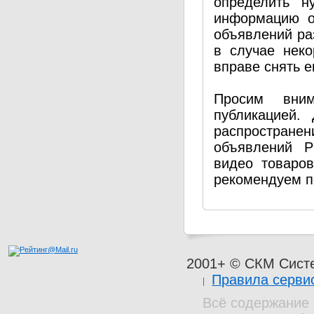
определить н
информацию о
объявлений ра
в случае нек
вправе снять е
Просим вним
публикацией.
распространен
объявлений P
видео товаро
рекомендуем п
2001+ © СКМ Сист
Правила серви
Всё содержание 