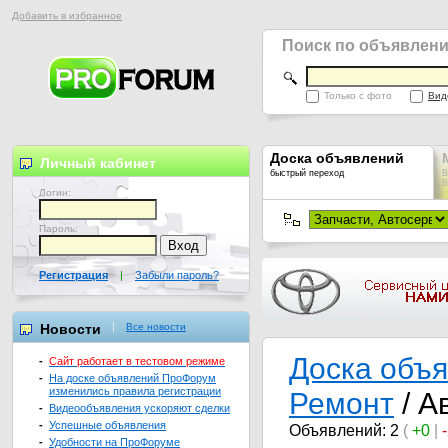
Добавить в избранное
Поиск по объявлен
Только с фото
Вид
Доска объявлений
Личный кабинет
быстрый переход
В
В
Логин:
Пароль:
Регистрация
|
Забыли пароль?
Новости
Все новости
Доска объ
-
Сайт работает в тестовом режиме
-
На доске объявлений ПроФорум
изменились правила регистрации
Ремонт
/ А
-
Видеообъявления ускоряют сделки
-
Успешные объявления
Объявлений: 2
(
+0
|
-
Удобности на ПроФоруме