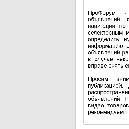
ПроФорум - 
объявлений, 
навигации по
селекторным 
определить н
информацию о
объявлений ра
в случае нек
вправе снять е
Просим вним
публикацией.
распространен
объявлений P
видео товаро
рекомендуем п