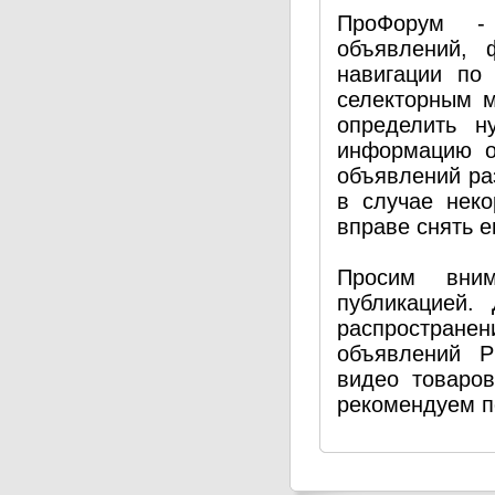
ПроФорум - 
объявлений, 
навигации по
селекторным 
определить н
информацию о
объявлений ра
в случае нек
вправе снять е
Просим вним
публикацией.
распространен
объявлений P
видео товаро
рекомендуем п