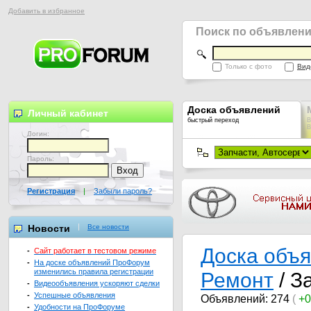
Добавить в избранное
Поиск по объявлен
Только с фото
Вид
Доска объявлений
Личный кабинет
быстрый переход
В
В
Логин:
Пароль:
Регистрация
|
Забыли пароль?
Новости
Все новости
Доска объ
-
Сайт работает в тестовом режиме
-
На доске объявлений ПроФорум
изменились правила регистрации
Ремонт
/ З
-
Видеообъявления ускоряют сделки
-
Успешные объявления
Объявлений: 274
(
+0
-
Удобности на ПроФоруме