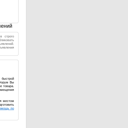
лений
в строго
ликовать
ъявлений.
бъявления
я быстрой
оФорум Вы
е товара.
азмещения
ся местом
дготовить
омощь по