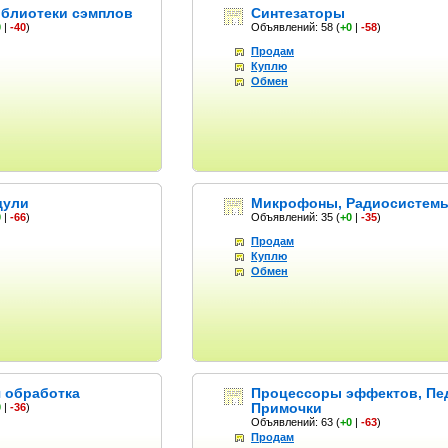
блиотеки сэмплов
Синтезаторы
0
|
-40
)
Объявлений: 58
(
+0
|
-58
)
Продам
Куплю
Обмен
дули
Микрофоны, Радиосистем
0
|
-66
)
Объявлений: 35
(
+0
|
-35
)
Продам
Куплю
Обмен
 обработка
Процессоры эффектов, Пе
Примочки
0
|
-36
)
Объявлений: 63
(
+0
|
-63
)
Продам