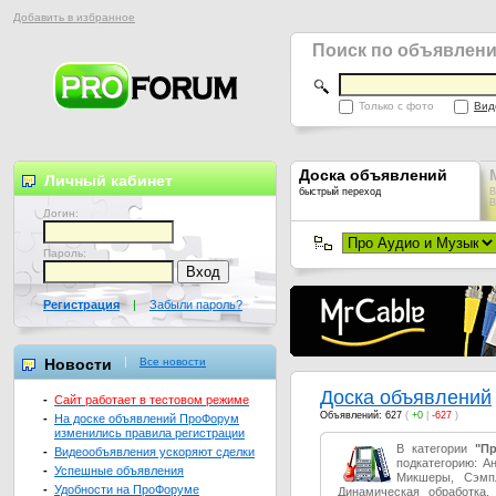
Добавить в избранное
Поиск по объявлен
Только с фото
Вид
Доска объявлений
Личный кабинет
быстрый переход
В
В
Логин:
Пароль:
Регистрация
|
Забыли пароль?
Новости
Все новости
Доска объявлений
-
Сайт работает в тестовом режиме
Объявлений: 627
(
+0
|
-627
)
-
На доске объявлений ПроФорум
изменились правила регистрации
В категории
"П
-
Видеообъявления ускоряют сделки
подкатегорию: А
-
Успешные объявления
Микшеры, Сэмпл
-
Удобности на ПроФоруме
Динамическая обработка