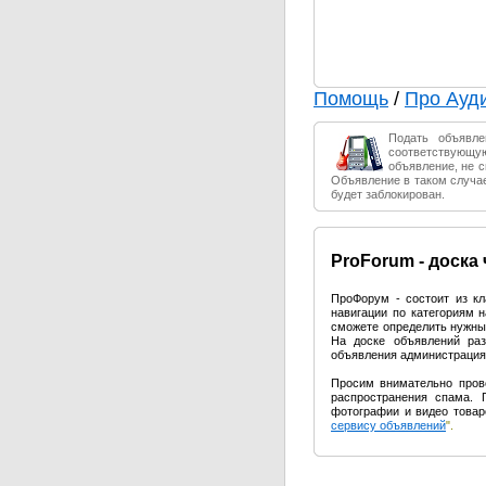
Помощь
/
Про Ауд
Подать объявле
соответствующ
объявление, не 
Объявление в таком случае
будет заблокирован.
Pro
Forum - доска
ПроФорум - состоит из к
навигации по категориям 
сможете определить нужный
На доске объявлений раз
объявления администрация 
Просим внимательно пров
распространения спама. 
фотографии и видео товар
сервису объявлений
".