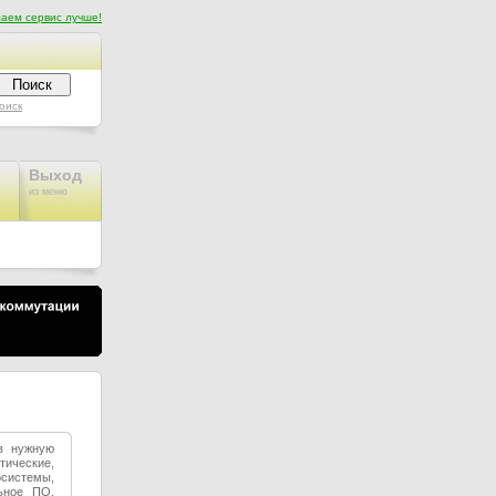
аем сервис лучше!
оиск
Выход
из меню
в нужную
тические,
системы,
ьное ПО,