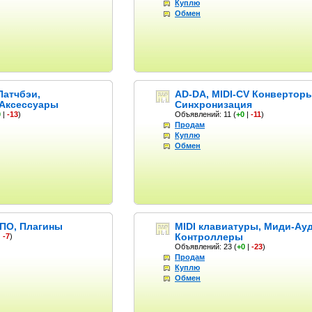
Куплю
Обмен
Патчбэи,
AD-DA, MIDI-CV Конверторы
 Аксессуары
Синхронизация
0
|
-13
)
Объявлений: 11
(
+0
|
-11
)
Продам
Куплю
Обмен
ПО, Плагины
MIDI клавиатуры, Миди-Ау
Контроллеры
|
-7
)
Объявлений: 23
(
+0
|
-23
)
Продам
Куплю
Обмен