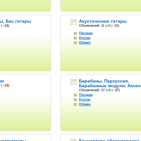
ы, Бас гитары
Акустические гитары
0
|
-16
)
Объявлений: 11
(
+0
|
-11
)
Продам
Куплю
Обмен
но
Барабаны, Перкуссия,
Барабанные модули, Аксе
0
|
-19
)
Объявлений: 37
(
+0
|
-37
)
Продам
Куплю
Обмен
нструменты
Концертное оборудование,