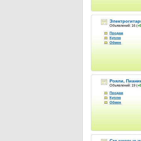
Электрогитар
Объявлений: 16
(
+
Продам
Куплю
Обмен
Рояли, Пиани
Объявлений: 19
(
+
Продам
Куплю
Обмен
Смычковые и