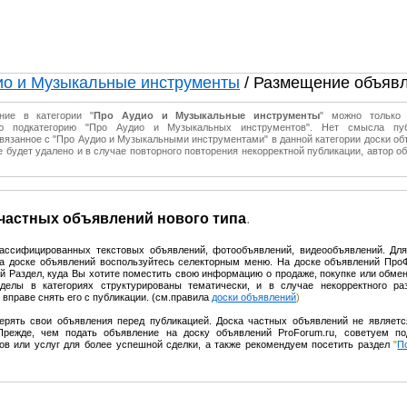
ио и Музыкальные инструменты
/ Размещение объяв
ние в категории "
Про Аудио и Музыкальные инструменты
" можно только 
ую подкатегорию "Про Аудио и Музыкальных инструментов". Нет смысла пуб
связанное с "Про Аудио и Музыкальными инструментами" в данной категории доски об
 будет удалено и в случае повторного повторения некорректной публикации, автор о
 частных объявлений нового типа
.
лассифицированных текстовых объявлений, фотообъявлений, видеообъявлений. Дл
на доске объявлений воспользуйтесь селекторным меню. На доске объявлений Пр
 Раздел, куда Вы хотите поместить свою информацию о продаже, покупке или обмен
делы в категориях структурированы тематически, и в случае некорректного р
вправе снять его с публикации. (см.правила
доски объявлений
)
ерять свои объявления перед публикацией. Доска частных объявлений не являет
Прежде, чем подать объявление на доску объявлений ProForum.ru, советуем по
ов или услуг для более успешной сделки, а также рекомендуем посетить раздел
"
П