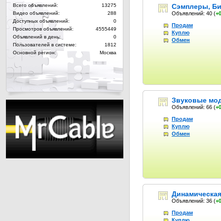
Всего объявлений:
13275
Сэмплеры, Би
Видео объявлений:
288
Объявлений: 40
(
+
Доступных объявлений:
0
Продам
Просмотров объявлений:
4555449
Куплю
Объявлений в день:
0
Обмен
Пользователей в системе:
1812
Основной регион:
Москва
Звуковые мо
Объявлений: 66
(
+
Продам
Куплю
Обмен
Динамическая
Объявлений: 36
(
+
Продам
Куплю