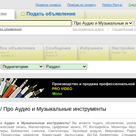
Правила сервиса
Помощь по сервису
Firefox Plug-in
Сдел
иям
Подать объявление
Как правильно искать
|
Расширенный п
ео объявления
Мои объявления
Сообщения
Избранное
Настройки
сего: 0
Всего: 0
0 / 0
Баланс: 0р
 архиве: 0
Новых: 0
/ Про Аудио и Музыкальные инструменты
ро Аудио и Музыкальные инструменты"
Вы можете подать объявление, указа
налоговая запись, Магнитофоны, Цифровая запись, PC Интерфейсы, Мониторы Акус
еры, Библиотеки сэмплов, Синтезаторы, Звуковые модули, Микрофоны, Радио
, Процессоры эффектов, Коммутация, Аксессуары, AD-DA Конверторы, Специал