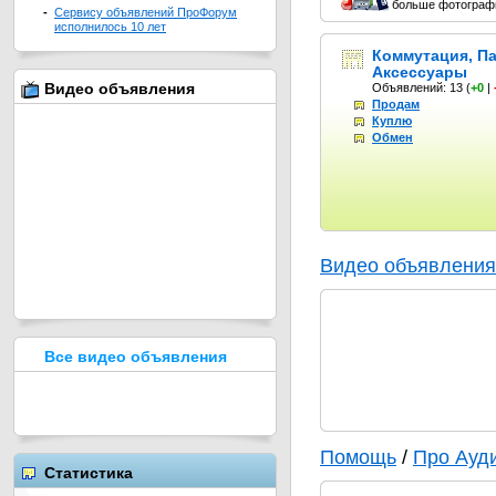
больше фотографи
-
Сервису объявлений ПроФорум
исполнилось 10 лет
Коммутация, Па
Аксессуары
Видео объявления
Объявлений: 13
(
+0
|
Продам
Куплю
Обмен
Видео объявления
Все видео объявления
Помощь
/
Про Ауд
Статистика