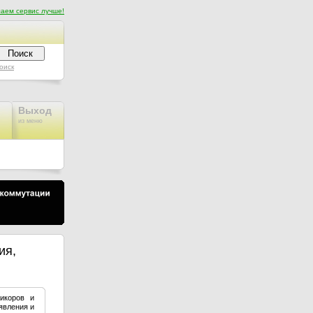
аем сервис лучше!
оиск
Выход
из меню
ия,
икоров и
явления и