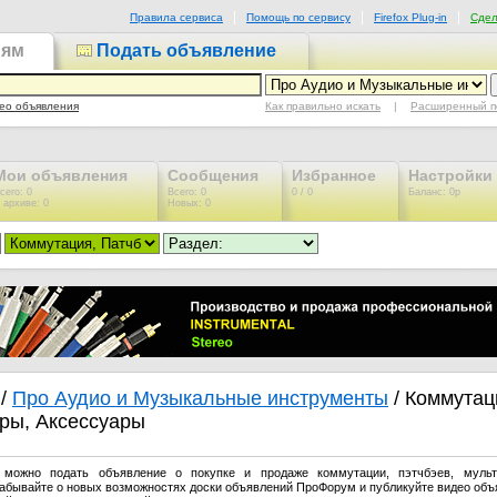
Правила сервиса
Помощь по сервису
Firefox Plug-in
Сдел
иям
Подать объявление
Как правильно искать
|
Расширенный п
ео объявления
Мои объявления
Сообщения
Избранное
Настройки
сего: 0
Всего: 0
0 / 0
Баланс: 0р
 архиве: 0
Новых: 0
/
Про Аудио и Музыкальные инструменты
/ Коммутац
оры, Аксессуары
 можно подать объявление о покупке и продаже коммутации, пэтчбэев, мульт
забывайте о новых возможностях доски объявлений ПроФорум и публикуйте видео объ