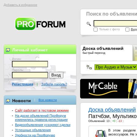
Добавить в избранное
Поиск по объявлен
Только с фото
Вид
Доска объявлений
Личный кабинет
быстрый переход
В
В
Логин:
Пароль:
Регистрация
|
Забыли пароль?
Новости
Все новости
Доска объявлений
-
Сайт работает в тестовом режиме
Патчбэи, Мультик
-
На доске объявлений ПроФорум
изменились правила регистрации
Объявлений: 13
(
+0
|
-13
)
-
Видеообъявления ускоряют сделки
-
Успешные объявления
В этом разделе
аксессуаров. Не 
-
Удобности на ПроФоруме