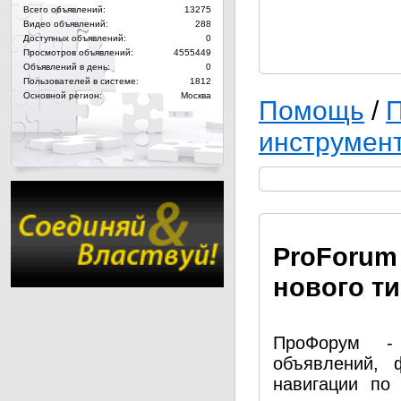
Всего объявлений:
13275
Видео объявлений:
288
Доступных объявлений:
0
Просмотров объявлений:
4555449
Объявлений в день:
0
Пользователей в системе:
1812
Основной регион:
Москва
Помощь
/
П
инструмен
Pro
Forum
нового т
ПроФорум - 
объявлений, 
навигации по