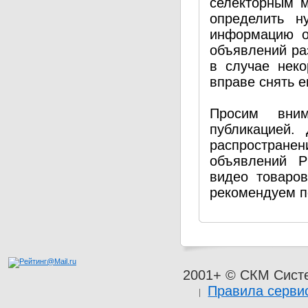
селекторным 
определить н
информацию о
объявлений ра
в случае нек
вправе снять е
Просим вним
публикацией.
распространен
объявлений P
видео товаро
рекомендуем п
2001+ © СКМ Сист
Правила серви