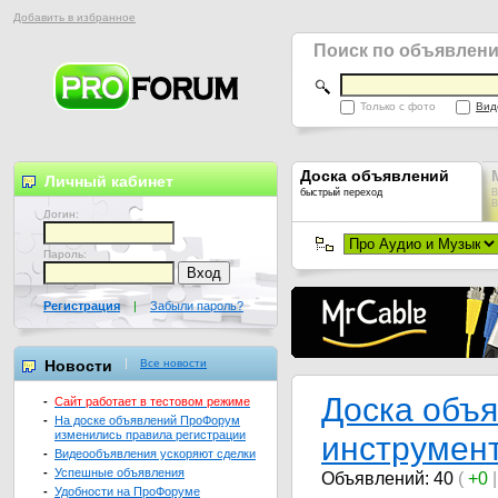
Добавить в избранное
Поиск по объявлен
Только с фото
Вид
Доска объявлений
Личный кабинет
быстрый переход
В
В
Логин:
Пароль:
Регистрация
|
Забыли пароль?
Новости
Все новости
Доска объ
-
Сайт работает в тестовом режиме
-
На доске объявлений ПроФорум
изменились правила регистрации
инструмен
-
Видеообъявления ускоряют сделки
-
Успешные объявления
Объявлений: 40
(
+0
-
Удобности на ПроФоруме