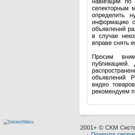
навигации по
селекторным 
определить н
информацию о
объявлений ра
в случае нек
вправе снять е
Просим вним
публикацией.
распространен
объявлений P
видео товаро
рекомендуем п
2001+ © СКМ Сист
Правила серви