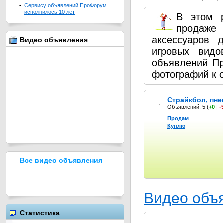
-
Сервису объявлений ПроФорум
исполнилось 10 лет
В этом 
продаже 
аксессуаров 
Видео объявления
игровых видо
объявлений П
фотографий к 
Cтрайкбол, пн
Объявлений: 5
(
+0
|
-
Продам
Куплю
Все видео объявления
Видео объ
Статистика