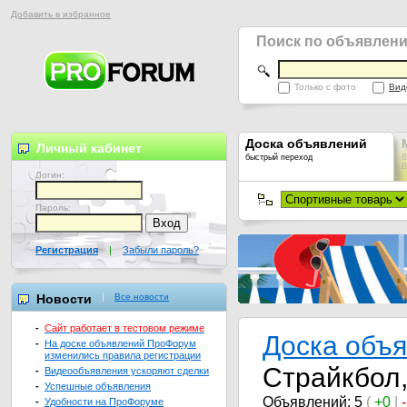
Добавить в избранное
Поиск по объявлен
Только с фото
Вид
Доска объявлений
Личный кабинет
быстрый переход
В
В
Логин:
Пароль:
Регистрация
|
Забыли пароль?
Новости
Все новости
-
Сайт работает в тестовом режиме
Доска объ
-
На доске объявлений ПроФорум
изменились правила регистрации
Cтрайкбол
-
Видеообъявления ускоряют сделки
-
Успешные объявления
Объявлений: 5
(
+0
|
-
Удобности на ПроФоруме