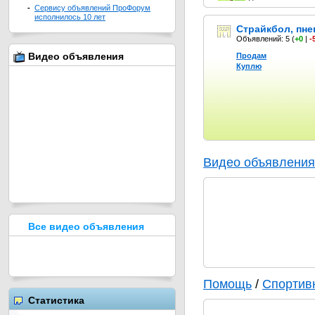
-
Сервису объявлений ПроФорум
исполнилось 10 лет
Cтрайкбол, пн
Объявлений: 5
(
+0
|
-
Видео объявления
Продам
Куплю
Видео объявления
Все видео объявления
Помощь
/
Спортив
Статистика