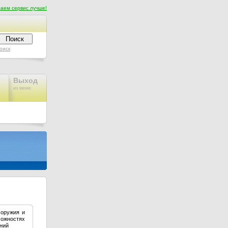
аем сервис лучше!
оиск
Выход
из меню
 оружия и
можностях
ний