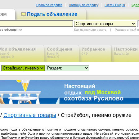
Правила сервиса
Помощь по сервису
Firefox Plug-in
Сдел
иям
Подать объявление
Как правильно искать
|
Расширенный п
ео объявления
Мои объявления
Сообщения
Избранное
Настройки
сего: 0
Всего: 0
0 / 0
Баланс: 0р
 архиве: 0
Новых: 0
/
Спортивные товары
/ Cтрайкбол, пневмо оружие
ожно подать объявление о покупке и продаже спортивного оружия, пневмо оружия,
страйкбола, пейнтбола и прочих спортивно-игровых видов. Не забывайте о новых воз
 ПроФорум и публикуйте видео объявления и больше фотографий к описанию объявле