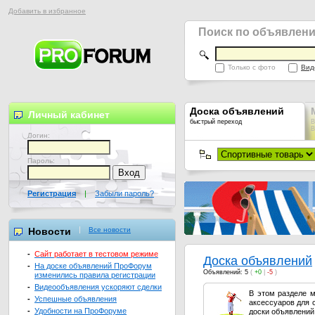
Добавить в избранное
Поиск по объявлен
Только с фото
Вид
Доска объявлений
Личный кабинет
быстрый переход
В
В
Логин:
Пароль:
Регистрация
|
Забыли пароль?
Новости
Все новости
-
Сайт работает в тестовом режиме
Доска объявлений
-
На доске объявлений ПроФорум
Объявлений: 5
(
+0
|
-5
)
изменились правила регистрации
-
Видеообъявления ускоряют сделки
В этом разделе м
-
Успешные объявления
аксессуаров для 
-
Удобности на ПроФоруме
доски объявлений